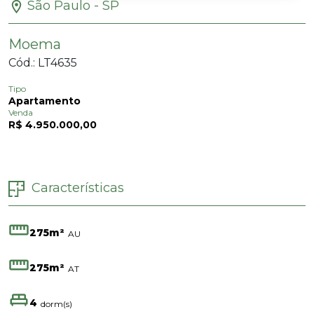
São Paulo - SP
Moema
Cód.: LT4635
Tipo
Apartamento
Venda
R$ 4.950.000,00
Características
275m²
AU
275m²
AT
4
dorm(s)