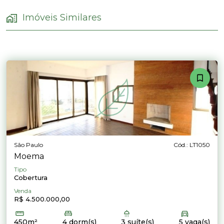
Imóveis Similares
São Paulo
Cód.: LT1050
Moema
Tipo
Cobertura
Venda
R$ 4.500.000,00
450m²
4 dorm(s)
3 suíte(s)
5 vaga(s)