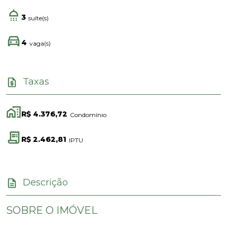
3
suíte(s)
4
vaga(s)
Taxas
R$ 4.376,72
Condomínio
R$ 2.462,81
IPTU
Descrição
SOBRE O IMÓVEL