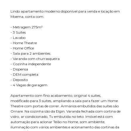
Lindo apartamento moderno disponível para venda e locação em
Moema, conta com:
- Metragem 275m²
- 3 Suítes
- Lavabo
- Home Theatre
- Home Office
- Sala para 2 ambientes
- Varanda com churrasqueira
- Cozinha independente
- Dispensa
- DEM completa
- Deposito
- 4 Vagas de garagem
Apartamento com fino acabamento, original 4 suítes,
modificado para 3 suítes, ampliando a sala para fazer um Home
Theatre com portas de correr. Armários embutidos das suítes são
Ornare. Na cozinha são da Elgin. Varanda fechada com cortina de
vidro, ar condicionado, Tv embutida no teto. Imóvel está com
automação para acionar Telão no Home, som ambiente,
iluminação com vários ambientes e acionamento das cortinas da