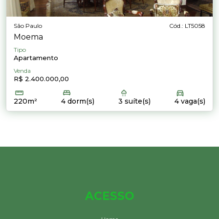
São Paulo
Cód.: LT5058
Moema
Tipo
Apartamento
Venda
R$ 2.400.000,00
220m²
4 dorm(s)
3 suíte(s)
4 vaga(s)
ACESSO