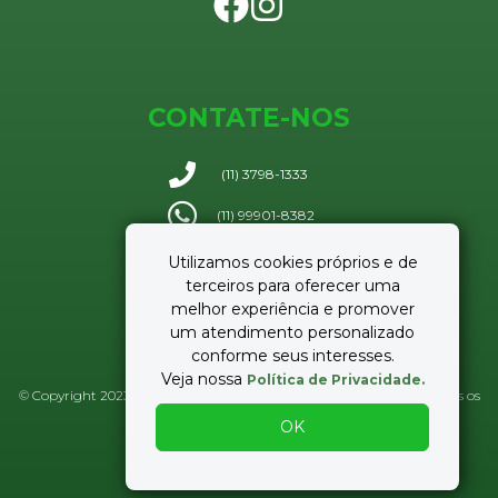
CONTATE-NOS
(11) 3798-1333
(11) 99901-8382
Utilizamos cookies próprios e de
Enviar e-mail
terceiros para oferecer uma
melhor experiência e promover
um atendimento personalizado
conforme seus interesses.
Veja nossa
Política de Privacidade.
© Copyright 2023 Lamit Negócios Imobiliários - CRECI 37.959-J :: Todos os
direitos reservados.
OK