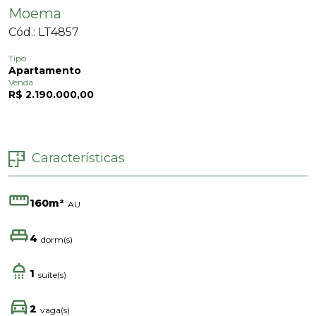
Moema
Cód.: LT4857
Tipo
Apartamento
Venda
R$ 2.190.000,00
Características
160m²
AU
4
dorm(s)
1
suíte(s)
2
vaga(s)