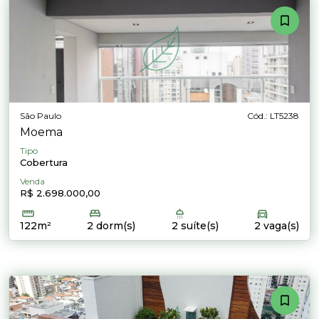
São Paulo
Cód.: LT5238
Moema
Tipo
Cobertura
Venda
R$ 2.698.000,00
122m²
2 dorm(s)
2 suíte(s)
2 vaga(s)