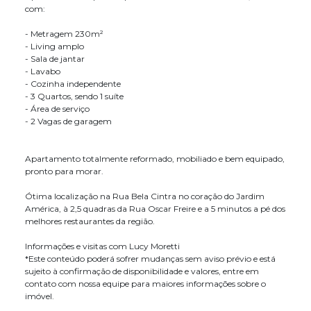
com:
- Metragem 230m²
- Living amplo
- Sala de jantar
- Lavabo
- Cozinha independente
- 3 Quartos, sendo 1 suíte
- Área de serviço
- 2 Vagas de garagem
Apartamento totalmente reformado, mobiliado e bem equipado,
pronto para morar.
Ótima localização na Rua Bela Cintra no coração do Jardim
América, à 2,5 quadras da Rua Oscar Freire e a 5 minutos a pé dos
melhores restaurantes da região.
Informações e visitas com Lucy Moretti
*Este conteúdo poderá sofrer mudanças sem aviso prévio e está
sujeito à confirmação de disponibilidade e valores, entre em
contato com nossa equipe para maiores informações sobre o
imóvel.