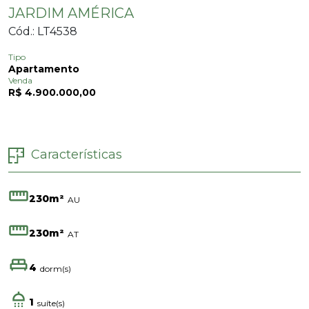
JARDIM AMÉRICA
Cód.: LT4538
Tipo
Apartamento
Venda
R$ 4.900.000,00
Características
230m²
AU
230m²
AT
4
dorm(s)
1
suíte(s)