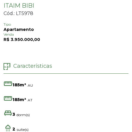
ITAIM BIBI
Cód.: LT5978
Tipo
Apartamento
Venda
R$ 3.950.000,00
Características
185m²
AU
185m²
AT
3
dorm(s)
2
suíte(s)