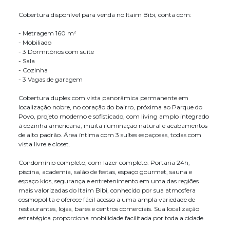
Cobertura disponível para venda no Itaim Bibi, conta com:
- Metragem 160 m²
- Mobiliado
- 3 Dormitórios com suíte
- Sala
- Cozinha
- 3 Vagas de garagem
Cobertura duplex com vista panorâmica permanente em
localização nobre, no coração do bairro, próxima ao Parque do
Povo, projeto moderno e sofisticado, com living amplo integrado
à cozinha americana, muita iluminação natural e acabamentos
de alto padrão. Área íntima com 3 suítes espaçosas, todas com
vista livre e closet.
Condomínio completo, com lazer completo: Portaria 24h,
piscina, academia, salão de festas, espaço gourmet, sauna e
espaço kids, segurança e entretenimento em uma das regiões
mais valorizadas do Itaim Bibi, conhecido por sua atmosfera
cosmopolita e oferece fácil acesso a uma ampla variedade de
restaurantes, lojas, bares e centros comerciais. Sua localização
estratégica proporciona mobilidade facilitada por toda a cidade.