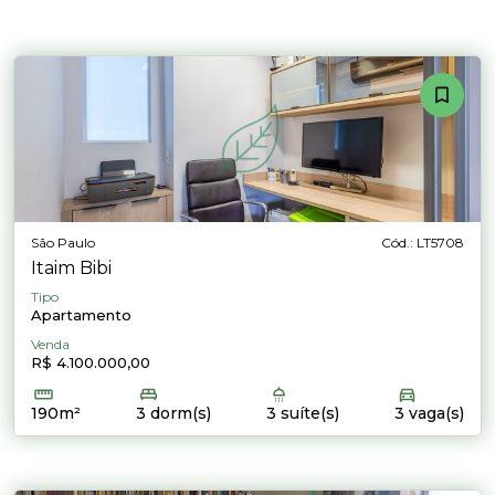
São Paulo
Cód.: LT5708
Itaim Bibi
Tipo
Apartamento
Venda
R$ 4.100.000,00
190m²
3 dorm(s)
3 suíte(s)
3 vaga(s)