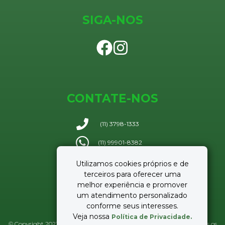
SIGA-NOS
CONTATE-NOS
(11) 3798-1333
(11) 99901-8382
Utilizamos cookies próprios e de
Enviar e-mail
terceiros para oferecer uma
melhor experiência e promover
um atendimento personalizado
conforme seus interesses.
Veja nossa
Política de Privacidade.
© Copyright 2023 Lamit Negócios Imobiliários - CRECI 37.959-J :: Todos os