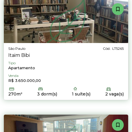
São Paulo
Cód.: LT5265
Itaim Bibi
Tipo
Apartamento
Venda
R$ 3.650.000,00
270m²
3 dorm(s)
1 suíte(s)
2 vaga(s)