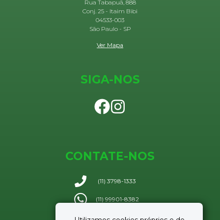
Rua Tabapuã, 888
Conj. 25 - Itaim Bibi
04533-003
São Paulo - SP
Ver Mapa
SIGA-NOS
CONTATE-NOS
(11) 3798-1333
(11) 99901-8382
Enviar e-mail