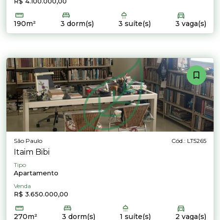
R$ 4.100.000,00
190m²
3 dorm(s)
3 suíte(s)
3 vaga(s)
São Paulo
Cód.: LT5265
Itaim Bibi
Tipo
Apartamento
Venda
R$ 3.650.000,00
270m²
3 dorm(s)
1 suíte(s)
2 vaga(s)