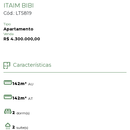
ITAIM BIBI
Cód.: LT5819
Tipo
Apartamento
Venda
R$ 4.300.000,00
Características
142m²
AU
142m²
AT
2
dorm(s)
2
suíte(s)