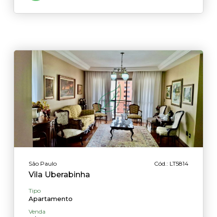
São Paulo
Cód.: LT5814
Vila Uberabinha
Tipo
Apartamento
Venda