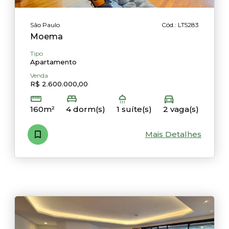
São Paulo
Cód.: LT5283
Moema
Tipo
Apartamento
Venda
R$ 2.600.000,00
160m²
4 dorm(s)
1 suíte(s)
2 vaga(s)
Mais Detalhes