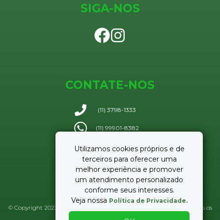
SIGA-NOS
CONTATE-NOS
(11) 3798-1333
(11) 99901-8382
Enviar e-mail
Utilizamos cookies próprios e de
terceiros para oferecer uma
melhor experiência e promover
um atendimento personalizado
conforme seus interesses.
Veja nossa
Política de Privacidade.
© Copyright 2023 Lamit Negócios Imobiliários - CRECI 37.959-J :: Todos os
direitos reservados.