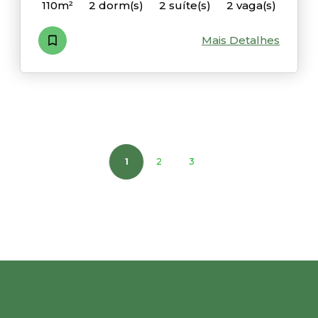
110m²
2 dorm(s)
2 suíte(s)
2 vaga(s)
Mais Detalhes
1
2
3