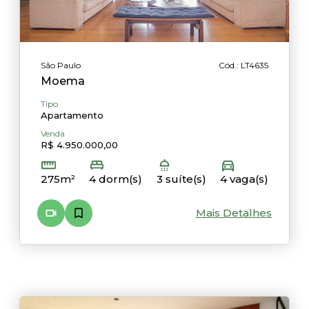
São Paulo
Cód.: LT4635
Moema
Tipo
Apartamento
Venda
R$ 4.950.000,00
275m²
4 dorm(s)
3 suíte(s)
4 vaga(s)
Mais Detalhes