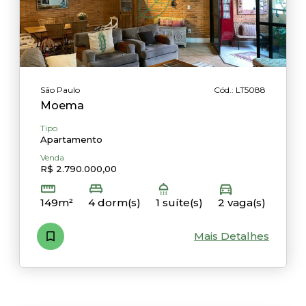
São Paulo
Cód.: LT5088
Moema
Tipo
Apartamento
Venda
R$ 2.790.000,00
149m²
4 dorm(s)
1 suíte(s)
2 vaga(s)
Mais Detalhes