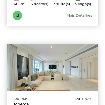
405m²
3 dorm(s)
3 suíte(s)
5 vaga(s)
Mais Detalhes
São Paulo
Cód.: LT5547
Moema