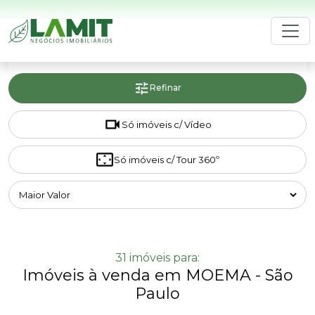
HOME
LAMIT
Refinar
BUSCAR IMÓVEL
Só imóveis c/ Vídeo
ANUNCIE SEU IMÓVEL
AVALIE SEU IMÓVEL GRÁTIS
Só imóveis c/ Tour 360º
CONTATO
31 imóveis para:
Imóveis à venda em MOEMA - São
Paulo