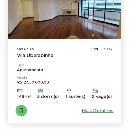
São Paulo
Cód.: LT5993
Vila Uberabinha
Tipo
Apartamento
Venda
R$ 2.550.000,00
149m²
3 dorm(s)
1 suíte(s)
2 vaga(s)
Mais Detalhes