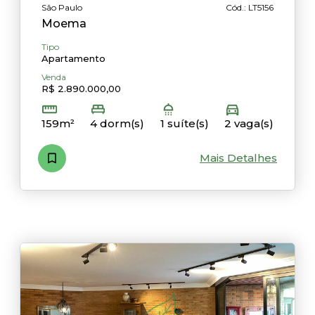
São Paulo
Cód.: LT5156
Moema
Tipo
Apartamento
Venda
R$ 2.890.000,00
159m²
4 dorm(s)
1 suíte(s)
2 vaga(s)
Mais Detalhes