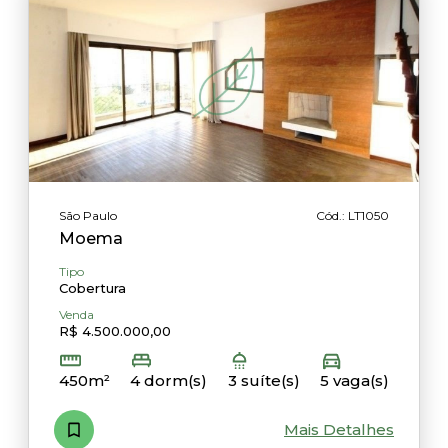
São Paulo
Cód.: LT1050
Moema
Tipo
Cobertura
Venda
R$ 4.500.000,00
450m²
4 dorm(s)
3 suíte(s)
5 vaga(s)
Mais Detalhes