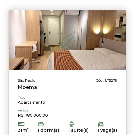
São Paulo
Cód.: LT5279
Moema
Tipo
Apartamento
Venda
R$ 780.000,00
31m²
1 dorm(s)
1 suíte(s)
1 vaga(s)