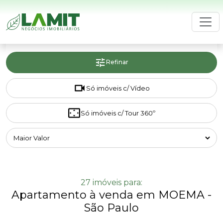
HOME
LAMIT
Refinar
BUSCAR IMÓVEL
Só imóveis c/ Vídeo
ANUNCIE SEU IMÓVEL
AVALIE SEU IMÓVEL GRÁTIS
Só imóveis c/ Tour 360º
CONTATO
27 imóveis para:
Apartamento à venda em MOEMA -
São Paulo