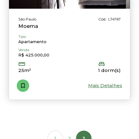
São Paulo
Cód.: LT4767
Moema
Tipo
Apartamento
Venda
R$ 425.000,00
25m²
1 dorm(s)
Mais Detalhes
1
2
3