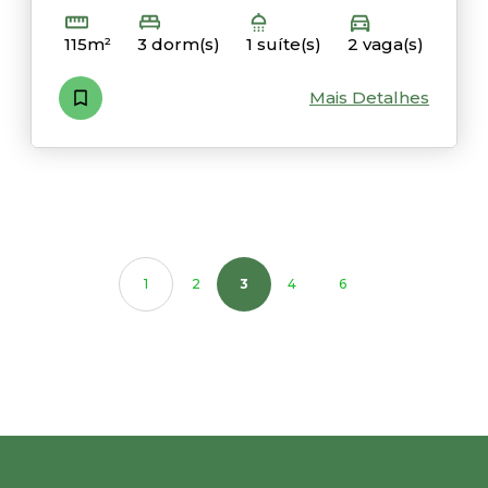
115m²
3 dorm(s)
1 suíte(s)
2 vaga(s)
Mais Detalhes
1
2
3
4
6