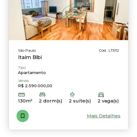
São Paulo
Cód.: LT5112
Itaim Bibi
Tipo
Apartamento
Venda
R$ 2.590.000,00
130m²
2 dorm(s)
2 suíte(s)
2 vaga(s)
Mais Detalhes