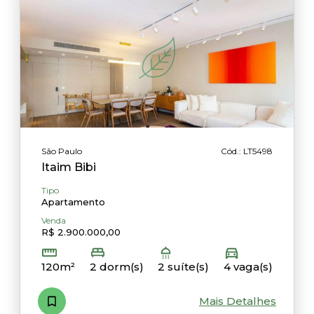
São Paulo
Cód.: LT5498
Itaim Bibi
Tipo
Apartamento
Venda
R$ 2.900.000,00
120m²
2 dorm(s)
2 suíte(s)
4 vaga(s)
Mais Detalhes