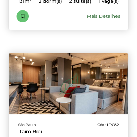
131m²
2 dorm(s)
2 suíte(s)
1 vaga(s)
Mais Detalhes
São Paulo
Cód.: LT4182
Itaim Bibi