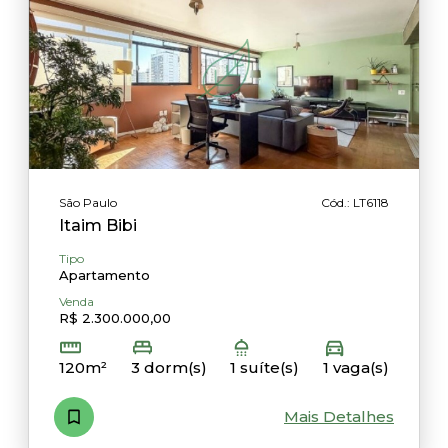
São Paulo
Cód.: LT6118
Itaim Bibi
Tipo
Apartamento
Venda
R$ 2.300.000,00
120m²
3 dorm(s)
1 suíte(s)
1 vaga(s)
Mais Detalhes