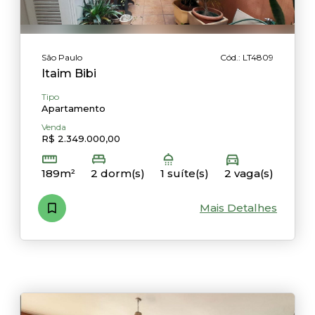
São Paulo
Cód.: LT4809
Itaim Bibi
Tipo
Apartamento
Venda
R$ 2.349.000,00
189m²
2 dorm(s)
1 suíte(s)
2 vaga(s)
Mais Detalhes