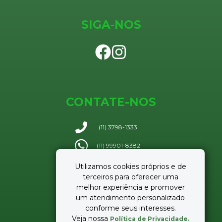
SIGA-NOS
CONTATE-NOS
(11) 3798-1333
(11) 99901-8382
Enviar e-mail
Utilizamos cookies próprios e de
terceiros para oferecer uma
melhor experiência e promover
um atendimento personalizado
conforme seus interesses.
Veja nossa
Política de Privacidade.