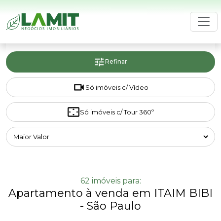
HOME
LAMIT
Refinar
BUSCAR IMÓVEL
Só imóveis c/ Vídeo
ANUNCIE SEU IMÓVEL
AVALIE SEU IMÓVEL GRÁTIS
Só imóveis c/ Tour 360º
CONTATO
62 imóveis para:
Apartamento à venda em ITAIM BIBI
- São Paulo